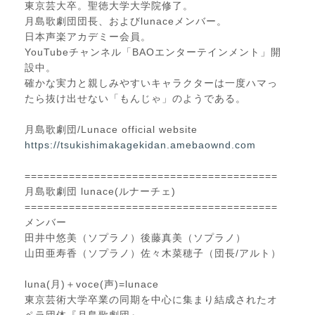
東京芸大卒。聖徳大学大学院修了。
月島歌劇団団長、およびlunaceメンバー。
日本声楽アカデミー会員。
YouTubeチャンネル「BAOエンターテインメント」開
設中。
確かな実力と親しみやすいキャラクターは一度ハマっ
たら抜け出せない「もんじゃ」のようである。
月島歌劇団/Lunace official website
https://tsukishimakagekidan.amebaownd.com
========================================
月島歌劇団 lunace(ルナーチェ)
========================================
メンバー
田井中悠美（ソプラノ）後藤真美（ソプラノ）
山田亜寿香（ソプラノ）佐々木菜穂子（団長/アルト）
luna(月)＋voce(声)=lunace
東京芸術大学卒業の同期を中心に集まり結成されたオ