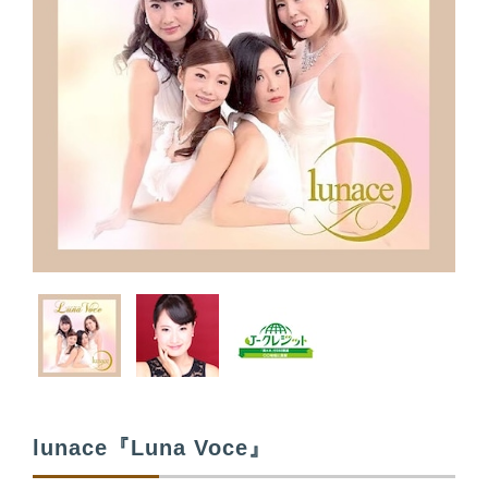
a
t
i
o
n
lunace『Luna Voce』