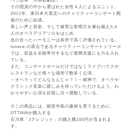
ペラ団体『月島歌劇団』。
その団員の中から選ばれた女性４人によるユニット。
2011年、東日本大震災へのチャリティーコンサート開
催のために結成。
美しい声と容姿、そして確実な歌唱力を兼ね備えた4
人のオペラアリアソロをはじめ、
息の合ったハーモニーは各所で高く評価されている。
lunace の原点であるチャリティーコンサートシリーズ
では、収益を全額寄付するなど復興支援にも力を入れ
ている。
また、コンサートホールだけではなくライブハウスや
レストランなど様々な場所で数多く公演。
～オペラってどんなもんじゃ？！～精神で、オペラや
クラシック音楽に親しみを持っていただけるよう、わ
かりやすい公演を目指し日々躍動している。
※この商品には、能登半島の森林を育てるために、
OTTAVAが購入する
石川県「Jクレジット」の購入費100円が含まれま
す。