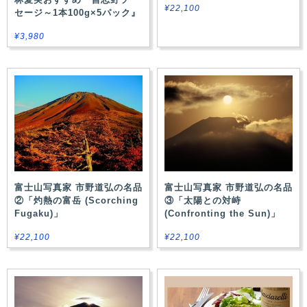
¥22,100
セージ～1本100g×5パック』
¥3,980
富士山写真家 市野道弘の名品
富士山写真家 市野道弘の名品
②「灼熱の富岳 (Scorching
③「太陽との対峙
Fugaku)」
(Confronting the Sun)」
¥22,100
¥22,100