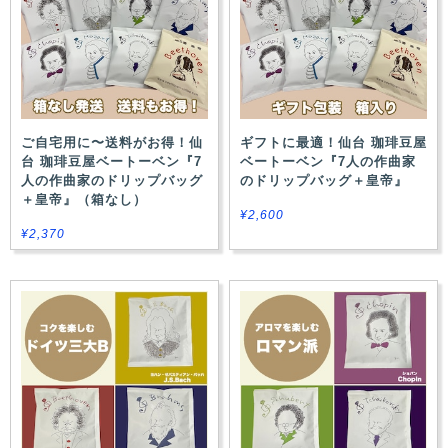
a
t
i
o
n
ご自宅用に〜送料がお得！仙
ギフトに最適！仙台 珈琲豆屋
台 珈琲豆屋ベートーベン『7
ベートーベン『7人の作曲家
人の作曲家のドリップバッグ
のドリップバッグ＋皇帝』
＋皇帝』（箱なし）
¥2,600
¥2,370